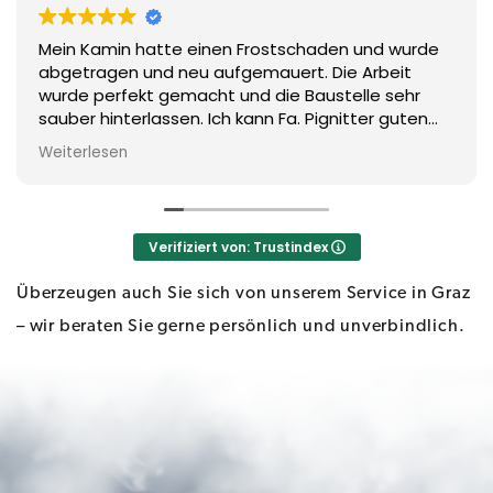
Mein Kamin hatte einen Frostschaden und wurde
Zeitpunkt
Zeitpunkt
Zeitpunkt
abgetragen und neu aufgemauert. Die Arbeit
wurde perfekt gemacht und die Baustelle sehr
sauber hinterlassen. Ich kann Fa. Pignitter guten
gewissens weiterempfehlen. Top Mitarbeiter, die
Ihre persönlichen Daten werden ausschließlich für die
Ihre persönlichen Daten werden ausschließlich für die
Ihre persönlichen Daten werden ausschließlich für die
Weiterlesen
zügig und sauber Arbeiten!!!
Bearbeitung Ihrer Anfrage verwendet und werden nicht an
Bearbeitung Ihrer Anfrage verwendet und werden nicht an
Bearbeitung Ihrer Anfrage verwendet und werden nicht an
Dritte weitergegeben.
Dritte weitergegeben.
Dritte weitergegeben.
Verifiziert von: Trustindex
Einwilligung
Einwilligung
Einwilligung
Ich bin mit den
Ich bin mit den
Ich bin mit den
Datenschutzbestimmungen
Datenschutzbestimmungen
Datenschutzbestimmungen
einverstanden.
einverstanden.
einverstanden.
Überzeugen auch Sie sich von unserem Service in Graz
*
*
*
– wir beraten Sie gerne persönlich und unverbindlich.
Absenden
Absenden
Absenden