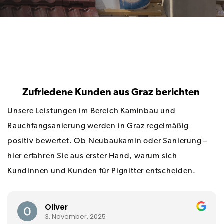
Vor
Vor
Vor
Name
Name
Name
*
*
*
Zufriedene Kunden aus Graz berichten
Nac
Nac
Nac
*
*
*
Unsere Leistungen im Bereich Kaminbau und
Rauchfangsanierung werden in Graz regelmäßig
Telefon
Telefon
Telefon
positiv bewertet. Ob Neubaukamin oder Sanierung –
hier erfahren Sie aus erster Hand, warum sich
Betreff:
Betreff:
Betreff:
Kundinnen und Kunden für Pignitter entscheiden.
Rückruf:
Rückruf:
Rückruf:
Oliver
3. November, 2025