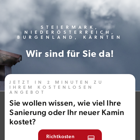
STEIERMARK,
NIEDERÖSTERREICH,
BURGENLAND, KÄRNTEN
Wir sind für Sie da!
JETZT IN 2 MINUTEN ZU
IHREM KOSTENLOSEN
ANGEBOT
Sie wollen wissen, wie viel Ihre
Sanierung oder Ihr neuer Kamin
kostet?
Richtkosten