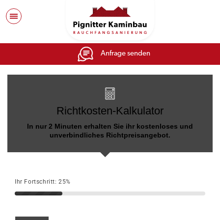
Anfrage senden
Richtkosten-Kalkulator
In nur 2 Minuten erhalten Sie ihr kostenloses und
unverbindliches Richtpreisangebot.
25%