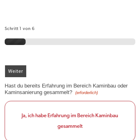
Schritt
1
von
6
Vor
Vor
Vor
Name
Name
Name
*
*
*
Nac
Nac
Nac
*
*
*
Weiter
Telefon
Telefon
Telefon
Hast du bereits Erfahrung im Bereich Kaminbau oder
Kaminsanierung gesammelt?
(erforderlich)
Betreff:
Betreff:
Betreff:
Ja, ich habe Erfahrung im Bereich Kaminbau
Rückruf:
Rückruf:
Rückruf:
gesammelt